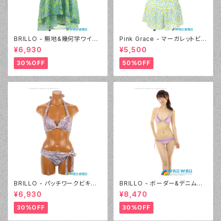
BRILLO - 無地&幾何学ワイヤ
Pink Grace - マーガレットビキ
ー 3Wayパレオセット（3314 -
ニ 3点セット（4803 - 70:ブル
¥6,930
¥5,500
40:イエロー）
ー）
30%OFF
50%OFF
BRILLO - パッチワークビキニ
BRILLO - ボーダー&デニムビ
（3309 - 01:ホワイト）
キニ（3311 - 12:ピンク）
¥6,930
¥8,470
30%OFF
30%OFF