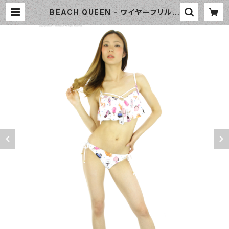
BEACH QUEEN - ワイヤーフリルビ
キニ（333060 - 08:ホワイト大柄）
| WaiiWaii Swimwear Shop（ワ
イワイ水着）