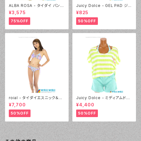
ALBA ROSA - タイダイ バンド
Juicy Dolce - GEL PAD ジェ
ゥ（14407 - 12:ピンク）
ルパッド（030 - 40:イエロー）
¥3,575
¥825
75%OFF
50%OFF
roial - タイダイエスニック＆デ
Juicy Dolce - ミディアムドッ
ニムプリント（24405 - 80:パー
ト（3405 - 60:グリーン）
¥7,700
¥4,400
プル）
50%OFF
50%OFF