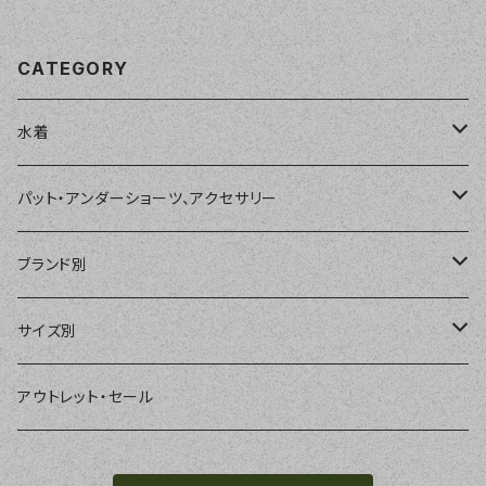
CATEGORY
水着
単品
パット・アンダーショーツ、アクセサリー
ショートパンツ、ボードショーツ
ワンピース・モノキニ
パット
ブランド別
パーカー、ラッシュパーカー
ナチュラルタンキニ
ナチュラルタンキニ
アンダーショーツ
BEACH QUEEN
サイズ別
ラッシュガード、ジャケット
2点セット
アクセサリー
MILSQUR
フリー
アウトレット・セール
4点セット
Sweet Flavor
7号