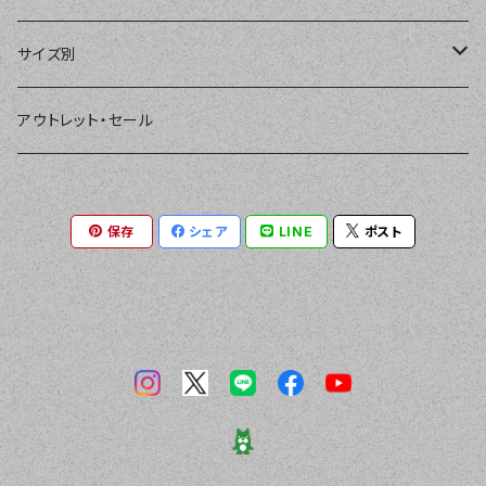
パーカー、ラッシュパーカー
ナチュラルタンキニ
ナチュラルタンキニ
アンダーショーツ
BEACH QUEEN
サイズ別
ラッシュガード、ジャケット
2点セット
アクセサリー
MILSQUR
フリー
アウトレット・セール
4点セット
Sweet Flavor
7号
保存
シェア
LINE
ポスト
S
3点セット
LIP SERVICE
9号
M
EMODA
11号
L
Pinky&Dianne
13号
LL
NATURAL BEAUTY
15号