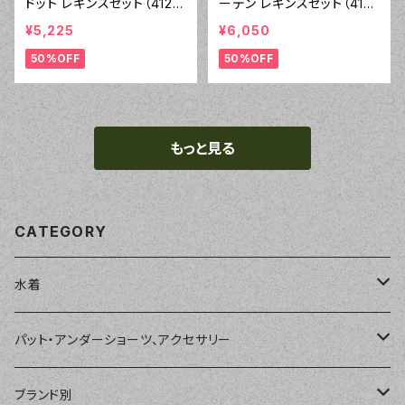
ドット レギンスセット（4122
ーデン レギンスセット（4121
- 60:グリーン）
- 70:ブルー）
¥5,225
¥6,050
50%OFF
50%OFF
もっと見る
CATEGORY
水着
単品
パット・アンダーショーツ、アクセサリー
ショートパンツ、ボードショーツ
ワンピース・モノキニ
パット
ブランド別