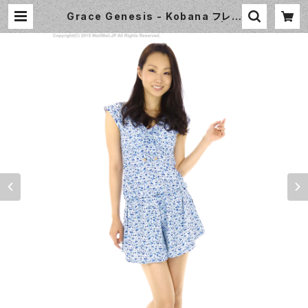
Grace Genesis - Kobana フレン
チスリーブ（4131 - 70:ブルー） | W
aiiWaii Swimwear Shop（ワイワ
イ水着）