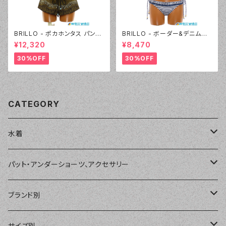
BRILLO - ポカホンタス パンツ
BRILLO - ボーダー&デニムビ
セット（4303 - 54:カーキ）
キニ（3311 - 05:ブラック）
¥12,320
¥8,470
30%OFF
30%OFF
CATEGORY
水着
単品
パット・アンダーショーツ、アクセサリー
ショートパンツ、ボードショーツ
ワンピース・モノキニ
パット
ブランド別
パーカー、ラッシュパーカー
ナチュラルタンキニ
ナチュラルタンキニ
アンダーショーツ
BEACH QUEEN
サイズ別