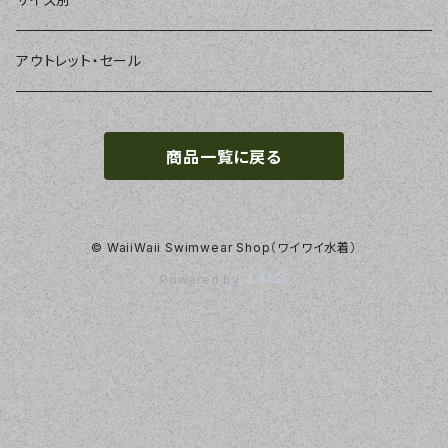
ラッシュガード、ジャケット
2点セット
アクセサリー
MILSQUR
フリー
アウトレット・セール
4点セット
Sweet Flavor
7号
商品一覧に戻る
S
3点セット
LIP SERVICE
9号
M
EMODA
11号
© WaiiWaii Swimwear Shop（ワイワイ水着）
Powered by
L
Pinky&Dianne
13号
LL
NATURAL BEAUTY
15号
roial