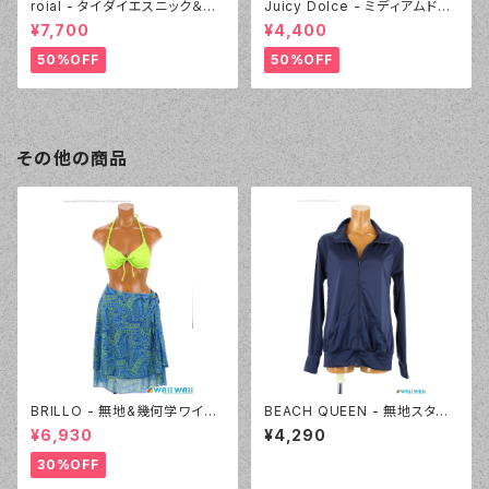
roial - タイダイエスニック＆デ
Juicy Dolce - ミディアムドッ
ニムプリント（24405 - 80:パー
ト（3405 - 60:グリーン）
¥7,700
¥4,400
プル）
50%OFF
50%OFF
その他の商品
BRILLO - 無地&幾何学ワイヤ
BEACH QUEEN - 無地スタン
ー 3Wayパレオセット（3314 -
ドカラ― UVトップス（333420
¥6,930
¥4,290
60:グリーン）
-82:ネイビー）
30%OFF