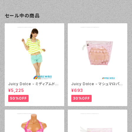
セール中の商品
Juicy Dolce - ミディアムドッ
Juicy Dolce - マシュマロパッ
ト（4412 - 60:グリーン）
ド（032 - 40:イエロー）
¥5,225
¥693
50%OFF
30%OFF