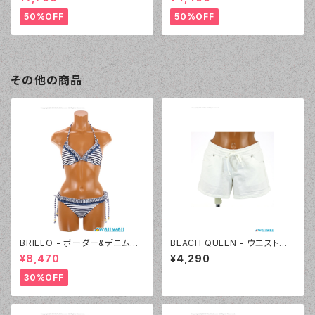
プル）
50%OFF
50%OFF
その他の商品
BRILLO - ボーダー&デニムビ
BEACH QUEEN - ウエストシャ
キニ（3311 - 05:ブラック）
ーリングカットデニム（333360
¥8,470
¥4,290
- 09:ホワイト）
30%OFF