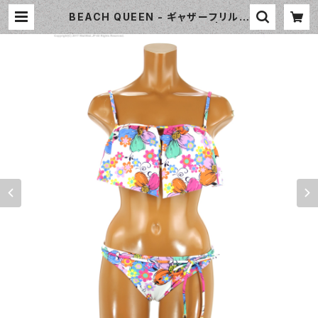
BEACH QUEEN - ギャザーフリルビ
キニ（333050 - 57:マルチ） | Waii
Waii Swimwear Shop（ワイワイ
水着）