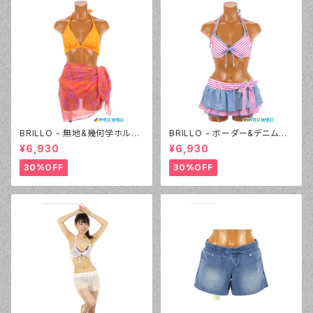
BRILLO - 無地&幾何学ホルタ
BRILLO - ボーダー&デニムビ
ー 2Wayパレオセット（3313 -
キニ キュロパンセット（3312 - 1
¥6,930
¥6,930
20:オレンジ）
2:ピンク）
30%OFF
30%OFF