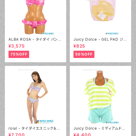
ALBA ROSA - タイダイ バンド
Juicy Dolce - GEL PAD ジェ
ゥ（14407 - 12:ピンク）
ルパッド（030 - 40:イエロー）
¥3,575
¥825
75%OFF
50%OFF
roial - タイダイエスニック＆デ
Juicy Dolce - ミディアムドッ
ニムプリント（24405 - 80:パー
ト（3405 - 60:グリーン）
¥7,700
¥4,400