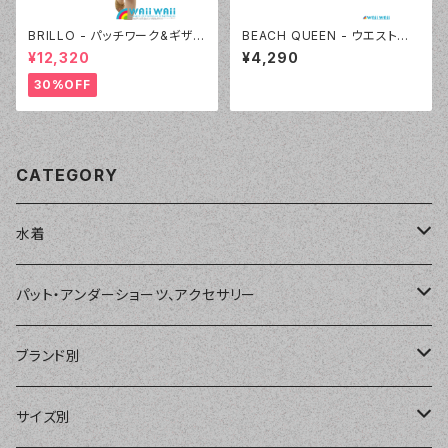
BRILLO - パッチワーク&ギザギ
BEACH QUEEN - ウエストシャ
ザニット キュロパンセット（330
ーリングカットデニム（333360
¥12,320
¥4,290
6 - 75:ネイビーブルー）
- 80:ブルー）
30%OFF
CATEGORY
水着
単品
パット・アンダーショーツ、アクセサリー
ショートパンツ、ボードショーツ
ワンピース・モノキニ
パット
ブランド別
パーカー、ラッシュパーカー
ナチュラルタンキニ
ナチュラルタンキニ
アンダーショーツ
BEACH QUEEN
サイズ別