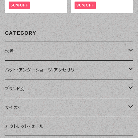
50%OFF
30%OFF
CATEGORY
水着
単品
パット・アンダーショーツ、アクセサリー
ショートパンツ、ボードショーツ
ワンピース・モノキニ
パット
ブランド別
パーカー、ラッシュパーカー
ナチュラルタンキニ
ナチュラルタンキニ
アンダーショーツ
BEACH QUEEN
サイズ別
ラッシュガード、ジャケット
2点セット
アクセサリー
MILSQUR
フリー
アウトレット・セール