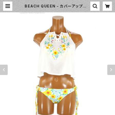
BEACH QUEEN - カバーアップ付ギ
ャザークロスビキニ 3点セット（333
020 - 60:イエロー） | WaiiWaii S
wimwear Shop（ワイワイ水着）