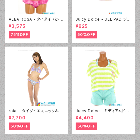
ALBA ROSA - タイダイ バンド
Juicy Dolce - GEL PAD ジェ
ゥ（14407 - 12:ピンク）
ルパッド（030 - 40:イエロー）
¥3,575
¥825
75%OFF
50%OFF
roial - タイダイエスニック＆デ
Juicy Dolce - ミディアムドッ
ニムプリント（24405 - 80:パー
ト（3405 - 60:グリーン）
¥7,700
¥4,400
プル）
50%OFF
50%OFF