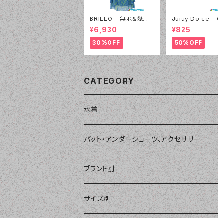
BRILLO - 無地&幾何
Juicy Dolce -
学ワイヤー 3Wayパレ
AD ジェルパッド（
¥6,930
¥825
オセット（3314 - 60:グ
- 40:イエロー）
リーン）
30%OFF
50%OFF
CATEGORY
水着
単品
パット・アンダーショーツ、アクセサリー
ショートパンツ、ボードショーツ
ワンピース・モノキニ
パット
ブランド別
パーカー、ラッシュパーカー
ナチュラルタンキニ
ナチュラルタンキニ
アンダーショーツ
BEACH QUEEN
サイズ別