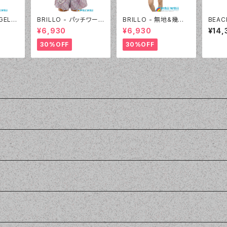
 GEL P
BRILLO - パッチワーク
BRILLO - 無地&幾何
BEAC
030
ビキニ キュロパンセット
学ワイヤー 3Wayパレ
イヤー
¥6,930
¥6,930
¥14,
（3310 - 01:ホワイト）
オセット（3314 - 20:オ
3060
レンジ）
柄）
30%OFF
30%OFF