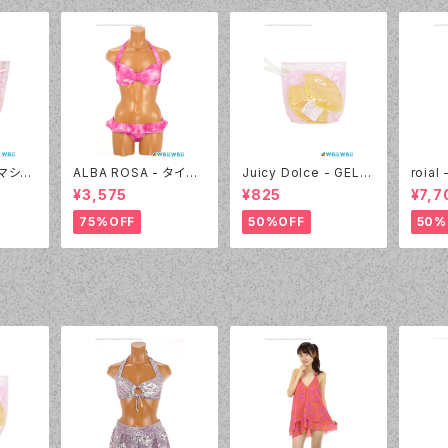
- マシュ
ALBA ROSA - タイダ
Juicy Dolce - GEL P
roia
 40:
イ バンドゥ（14407 - 1
AD ジェルパッド（030
ック＆
¥3,575
¥825
¥7,7
2:ピンク）
- 40:イエロー）
4405
75%OFF
50%OFF
50%