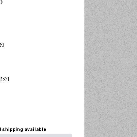
◎
分】
部分】
l shipping available