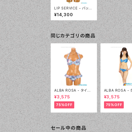
LIP SERVICE - バック
クロスフリルビキニ（33
¥14,300
4000 - 76:エメグリー
ン）
同じカテゴリの商品
ALBA ROSA - タイダ
ALBA ROSA -
イ バンドゥ（14407 - 1
イ バンドゥ（1440
¥3,575
¥3,575
2:ピンク）
0:ブルー）
75%OFF
75%OFF
セール中の商品