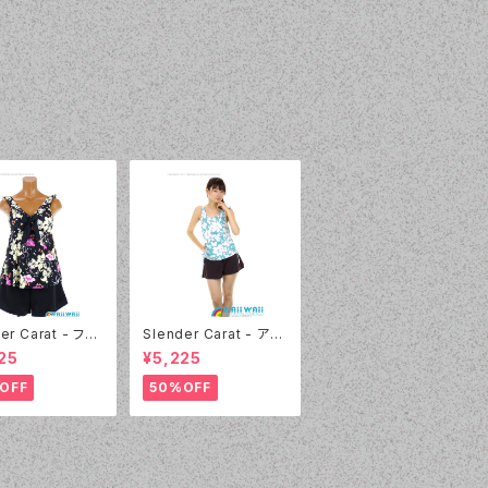
er Carat - フラ
Slender Carat - アク
ボン タンキニ（3
アフラワー タンキニ（30
25
¥5,225
- 05:ブラック）
24 - 60:グリーン）
OFF
50%OFF