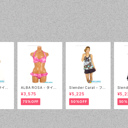
 タイダ
ALBA ROSA - タイダ
Slender Carat - フラ
Slend
7 - 7
イ バンドゥ（14407 - 1
ワーリボン タンキニ（3
ワーリ
¥3,575
¥5,225
¥5,2
2:ピンク）
025 - 30:ブラウン）
025 
75%OFF
50%OFF
50%