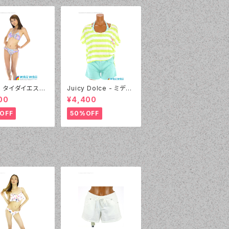
l - タイダイエスニ
Juicy Dolce - ミディ
デニムプリント（2
アムドット（3405 - 60:
00
¥4,400
 - 80:パープル）
グリーン）
OFF
50%OFF