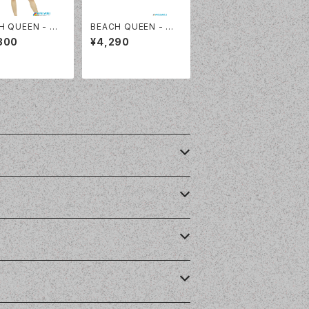
H QUEEN - ワ
BEACH QUEEN - ウ
フリルビキニ（33
エストシャーリングカッ
300
¥4,290
 - 08:ホワイト大
トデニム（333360 - 0
9:ホワイト）