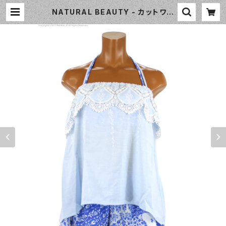
NATURAL BEAUTY - カットワー
クベアトップス 4点セット（331050
- 81:サックス） | WaiiWaii Swim
wear Shop（ワイワイ水着）