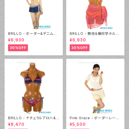
BRILLO - ボーダー&デニムビ
BRILLO - 無地&幾何学ホルタ
キニ キュロパンセット（3312 -
ー 2Wayパレオセット（3313 -
¥6,930
¥6,930
05:ブラック）
20:オレンジ）
30%OFF
30%OFF
BRILLO - ナチュラルアロハ&D
Pink Grace - ボーダーレース
ENIM フリル三角ビキニ（4306
フリル 4点セット（4817 - 01:ホ
¥8,470
¥5,500
- 10:レッド）
ワイト）