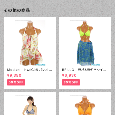
その他の商品
Moalani - トロピカルパレオ 3
BRILLO - 無地&幾何学ワイヤ
点セット（3608 - 01:ホワイト）
ー 3Wayパレオセット（3314 -
¥9,350
¥6,930
60:グリーン）
50%OFF
30%OFF