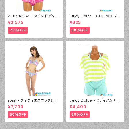
ALBA ROSA - タイダイ バンド
Juicy Dolce - GEL PAD ジェ
ゥ（14407 - 12:ピンク）
ルパッド（030 - 40:イエロー）
¥3,575
¥825
75%OFF
50%OFF
roial - タイダイエスニック＆デ
Juicy Dolce - ミディアムドッ
ニムプリント（24405 - 80:パー
ト（3405 - 60:グリーン）
¥7,700
¥4,400
プル）
50%OFF
50%OFF