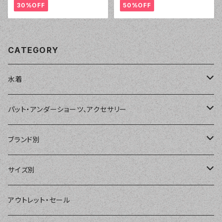
30%OFF
50%OFF
CATEGORY
水着
単品
パット・アンダーショーツ、アクセサリー
ショートパンツ、ボードショーツ
ワンピース・モノキニ
パット
ブランド別
パーカー、ラッシュパーカー
ナチュラルタンキニ
ナチュラルタンキニ
アンダーショーツ
BEACH QUEEN
サイズ別
ラッシュガード、ジャケット
2点セット
アクセサリー
MILSQUR
フリー
アウトレット・セール