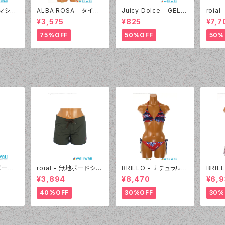
- マシュ
ALBA ROSA - タイダ
Juicy Dolce - GEL P
roia
 40:
イ バンドゥ（14407 - 1
AD ジェルパッド（030
ック＆
¥3,575
¥825
¥7,7
2:ピンク）
- 40:イエロー）
4405
75%OFF
50%OFF
50%
 ボーダ
roial - 無地ボードショ
BRILLO - ナチュラルア
BRIL
4点セッ
ーツ（22430 - 30:ブラ
ロハ&DENIM フリル三
ビキニ
¥3,894
¥8,470
¥6,
ウン）
角ビキニ（4306 - 10:
レッド）
40%OFF
30%OFF
30%