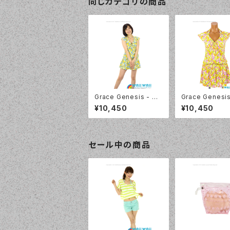
同じカテゴリの商品
Grace Genesis - 花
Grace Genesis
柄フレンチスリーブ トリ
柄フレンチスリー
¥10,450
¥10,450
ッキー4点セット（5120
ッキー4点セット（
- 70:ブルー）
- 12:ピンク）
セール中の商品