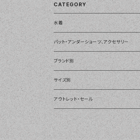
CATEGORY
水着
単品
パット・アンダーショーツ、アクセサリー
ショートパンツ、ボードショーツ
ワンピース・モノキニ
パット
ブランド別
パーカー、ラッシュパーカー
ナチュラルタンキニ
ナチュラルタンキニ
アンダーショーツ
BEACH QUEEN
サイズ別
ラッシュガード、ジャケット
2点セット
アクセサリー
MILSQUR
フリー
アウトレット・セール
4点セット
Sweet Flavor
7号
S
3点セット
LIP SERVICE
9号