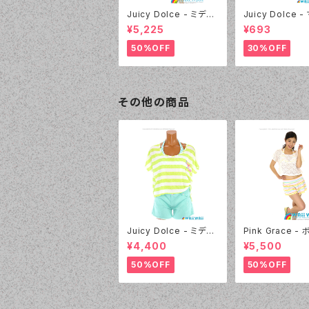
Juicy Dolce - ミディ
Juicy Dolce 
アムドット（4412 - 60:
マロパッド（032 -
¥5,225
¥693
グリーン）
イエロー）
50%OFF
30%OFF
その他の商品
Juicy Dolce - ミディ
Pink Grace -
アムドット（3405 - 60:
ーレースフリル 
¥4,400
¥5,500
グリーン）
ト（4817 - 01:ホワイ
ト）
50%OFF
50%OFF