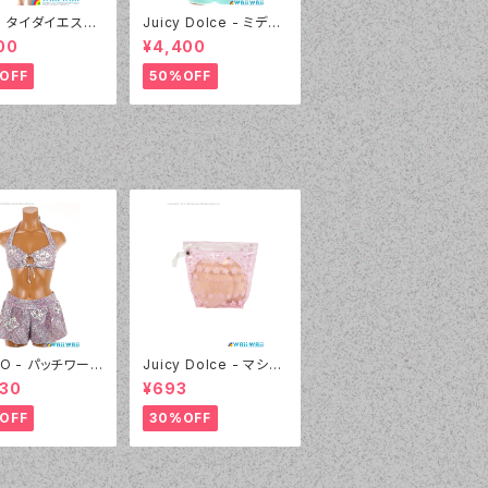
l - タイダイエスニ
Juicy Dolce - ミディ
デニムプリント（2
アムドット（3405 - 60:
00
¥4,400
 - 80:パープル）
グリーン）
OFF
50%OFF
LO - パッチワーク
Juicy Dolce - マシュ
 キュロパンセット
マロパッド（032 - 40:
930
¥693
（3310 - 01:ホワイト）
イエロー）
OFF
30%OFF