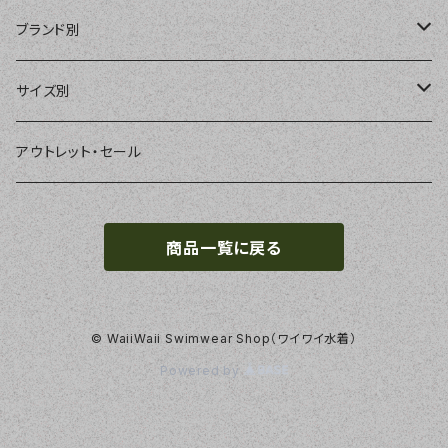
ショートパンツ、ボードショーツ
ワンピース・モノキニ
パット
ブランド別
パーカー、ラッシュパーカー
ナチュラルタンキニ
ナチュラルタンキニ
アンダーショーツ
BEACH QUEEN
サイズ別
ラッシュガード、ジャケット
2点セット
アクセサリー
MILSQUR
フリー
アウトレット・セール
4点セット
Sweet Flavor
7号
商品一覧に戻る
S
3点セット
LIP SERVICE
9号
M
EMODA
11号
© WaiiWaii Swimwear Shop（ワイワイ水着）
Powered by
L
Pinky&Dianne
13号