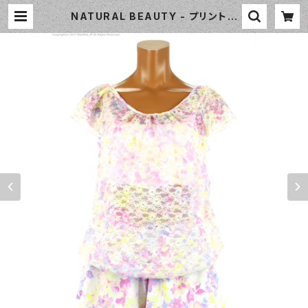
NATURAL BEAUTY - プリントレ
ーストップス 4点セット（331010 - 3
0:ピンク） | WaiiWaii Swimwear
Shop（ワイワイ水着）