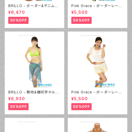
BRILLO - ボーダー&デニムビ
Pink Grace - ボーダーレース
キニ（3311 - 60:グリーン）
フリル 4点セット（4817 - 05:ブ
¥8,470
¥5,500
ラック）
30%OFF
50%OFF
BRILLO - 無地&幾何学ホルタ
Pink Grace - ボーダーレース
ー 2Wayパレオセット（3313 -
フリル 4点セット（4817 - 01:ホ
¥6,930
¥5,500
60:グリーン）
ワイト）
30%OFF
50%OFF