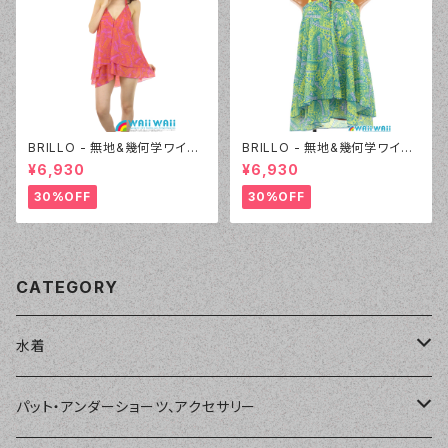
BRILLO - 無地&幾何学ワイヤ
BRILLO - 無地&幾何学ワイヤ
ー 3Wayパレオセット（3314 -
ー 3Wayパレオセット（3314 -
¥6,930
¥6,930
20:オレンジ）
40:イエロー）
30%OFF
30%OFF
CATEGORY
水着
単品
パット・アンダーショーツ、アクセサリー