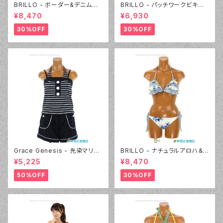
BRILLO - ボーダー&デニムビ
BRILLO - パッチワークビキニ
キニ（3311 - 05:ブラック）
（3309 - 12:ピンク）
¥8,470
¥6,930
30%OFF
30%OFF
Grace Genesis - 先染マリン
BRILLO - ナチュラルアロハ&D
ボーダー（3133 - 05:ブラック）
ENIM フリル三角ビキニ（4306
¥5,225
¥8,470
- 01:ホワイト）
50%OFF
30%OFF