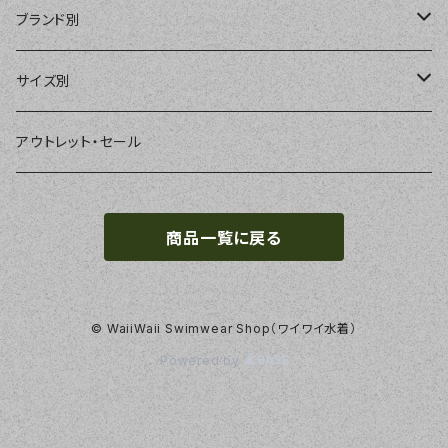
ショートパンツ、ボードショーツ
ワンピース・モノキニ
パット
ブランド別
パーカー、ラッシュパーカー
ナチュラルタンキニ
ナチュラルタンキニ
アンダーショーツ
BEACH QUEEN
サイズ別
ラッシュガード、ジャケット
2点セット
アクセサリー
MILSQUR
フリー
アウトレット・セール
4点セット
Sweet Flavor
7号
商品一覧に戻る
S
3点セット
LIP SERVICE
9号
M
EMODA
11号
© WaiiWaii Swimwear Shop（ワイワイ水着）
Powered by
L
Pinky&Dianne
13号
LL
NATURAL BEAUTY
15号