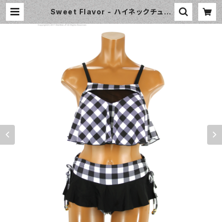
Sweet Flavor - ハイネックチュー
ル×フリルスカパンビキニ（337110 -
12:ブラック） | WaiiWaii Swimwe
ar Shop（ワイワイ水着）