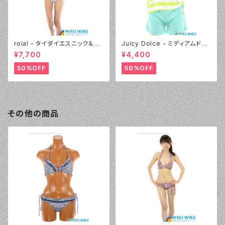
roial - タイダイエスニック＆デ
Juicy Dolce - ミディアムドッ
ニムプリント（24405 - 80:パー
ト（3405 - 60:グリーン）
¥7,700
¥4,400
プル）
50%OFF
50%OFF
その他の商品