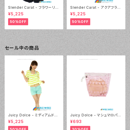
Slender Carat - フラワーリボ
Slender Carat - アクアフラワ
ン タンキニ（3025 - 05:ブラッ
ー タンキニ（3024 - 60:グリー
¥5,225
¥5,225
ク）
ン）
50%OFF
50%OFF
セール中の商品
Juicy Dolce - ミディアムドッ
Juicy Dolce - マシュマロパッ
ト（4412 - 60:グリーン）
ド（032 - 40:イエロー）
¥5,225
¥693
50%OFF
30%OFF