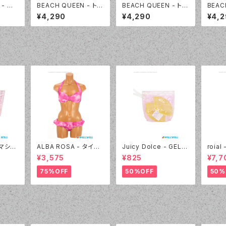
 - 無
BEACH QUEEN - トロ
BEACH QUEEN - トロ
BEAC
UVト
ピカルパーカー（33341
ピカルパーカー（33341
デーシ
¥4,290
¥4,290
¥4,
- 09:
0 - 80:ブルー）
0 - 30:ピンク）
3390
- マシュ
ALBA ROSA - タイダ
Juicy Dolce - GEL P
roia
 40:
イ バンドゥ（14407 - 1
AD ジェルパッド（030
ック＆
¥3,575
¥825
¥7,7
2:ピンク）
- 40:イエロー）
4405
75%OFF
50%OFF
50%