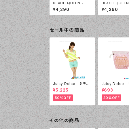
BEACH QUEEN - 無
BEACH QUEEN
地スタンドカラ― UVト
地スタンドカラ― 
¥4,290
¥4,290
ップス（333420 -82:
ップス（333420 
ネイビー）
ホワイト）
セール中の商品
Juicy Dolce - ミディ
Juicy Dolce 
アムドット（4412 - 60:
マロパッド（032 -
¥5,225
¥693
グリーン）
イエロー）
50%OFF
30%OFF
その他の商品