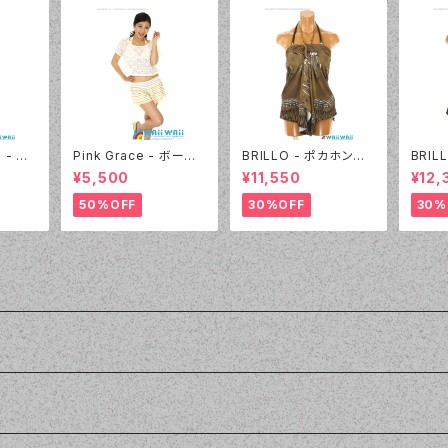
 - 先
Pink Grace - ボーダ
BRILLO - ポカホンタ
BRIL
（313
ーレースフリル 4点セッ
ス パレオセット（4302
ス パ
¥5,500
¥11,550
¥12,
ト（4817 - 01:ホワイ
- 54:カーキ）
- 54
ト）
50%OFF
30%OFF
30%