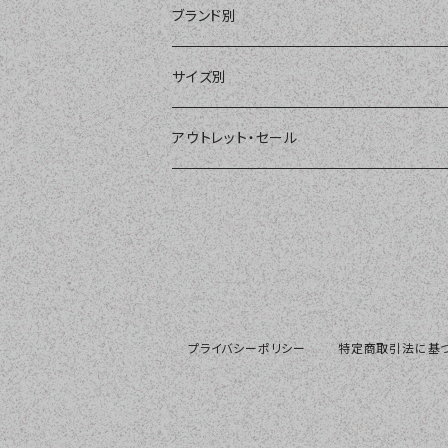
ショートパンツ、ボードショーツ
ワンピース・モノキニ
パット
ブランド別
パーカー、ラッシュパーカー
ナチュラルタンキニ
ナチュラルタンキニ
アンダーショーツ
BEACH QUEEN
サイズ別
ラッシュガード、ジャケット
2点セット
アクセサリー
MILSQUR
フリー
アウトレット・セール
4点セット
Sweet Flavor
7号
S
3点セット
LIP SERVICE
9号
M
EMODA
11号
プライバシーポリシー
特定商取引法に基
L
Pinky&Dianne
13号
LL
NATURAL BEAUTY
15号