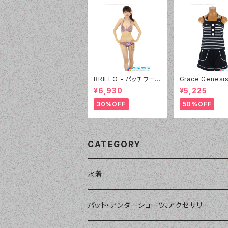
BRILLO - パッチワーク
Grace Genesis
ビキニ（3309 - 12:ピ
染マリンボーダー
¥6,930
¥5,225
ンク）
3 - 05:ブラック）
30%OFF
50%OFF
CATEGORY
水着
単品
パット・アンダーショーツ、アクセサリー