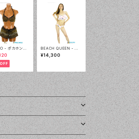
LO - ポカホンタ
BEACH QUEEN - ワ
ンツセット（4303
イヤーフリルビキニ（33
320
¥14,300
:カーキ）
3060 - 08:ホワイト大
柄）
OFF