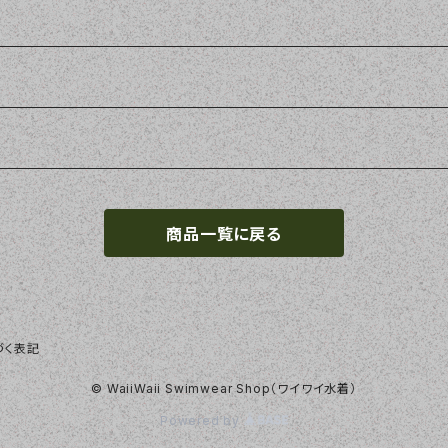
商品一覧に戻る
づく表記
© WaiiWaii Swimwear Shop（ワイワイ水着）
Powered by