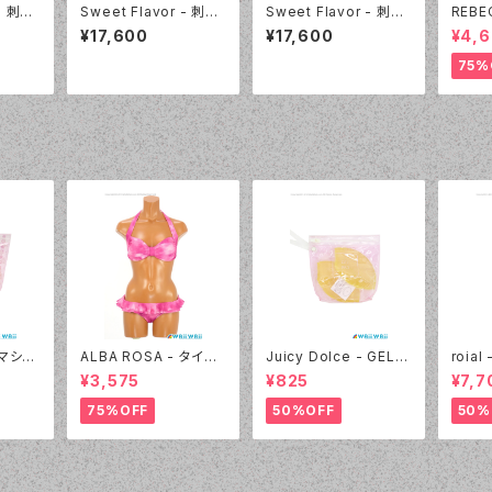
 - 刺繍
Sweet Flavor - 刺繍
Sweet Flavor - 刺繍
REBE
カート
フリルプリントスカート
フリルプリントスカート
Solid
¥17,600
¥17,600
¥4,6
7020
付 3点セット（337020
付 3点セット（337020
4382
- 12:ブラック）
- 09:ホワイト）
75%
- マシュ
ALBA ROSA - タイダ
Juicy Dolce - GEL P
roia
 40:
イ バンドゥ（14407 - 1
AD ジェルパッド（030
ック＆
¥3,575
¥825
¥7,7
2:ピンク）
- 40:イエロー）
4405
75%OFF
50%OFF
50%