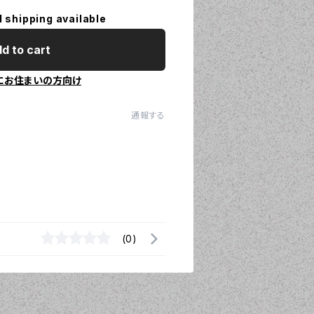
l shipping available
d to cart
にお住まいの方向け
通報する
(0)