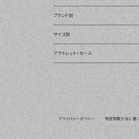
ショートパンツ、ボードショーツ
ワンピース・モノキニ
パット
ブランド別
パーカー、ラッシュパーカー
ナチュラルタンキニ
ナチュラルタンキニ
アンダーショーツ
BEACH QUEEN
サイズ別
ラッシュガード、ジャケット
2点セット
アクセサリー
MILSQUR
フリー
アウトレット・セール
4点セット
Sweet Flavor
7号
S
3点セット
LIP SERVICE
9号
M
EMODA
11号
プライバシーポリシー
特定商取引法に基
L
Pinky&Dianne
13号