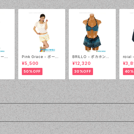
 マーガ
Pink Grace - ボーダ
BRILLO - ポカホンタ
roia
セット
ーレースフリル 4点セッ
ス パンツセット（4303
ーツ（2
¥5,500
¥12,320
¥3,
ブルー）
ト（4817 - 01:ホワイ
- 70:ブルー）
ック）
ト）
50%OFF
30%OFF
40%