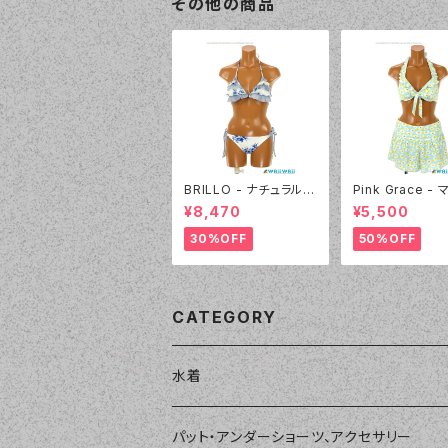
その他の商品
BRILLO - ナチュラルア
Pink Grace -
ロハ&DENIM フリル三
レットビキニ 3点
¥8,470
¥5,500
角ビキニ（4306 - 01:
（4803 - 70:
ホワイト）
30%OFF
50%OFF
CATEGORY
水着
単品
パット・アンダーショーツ、アクセサリー