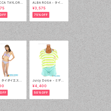
CCA TAYLOR -
ALBA ROSA - タイダ
 Rhinestone（1
イ バンドゥ（14407 - 1
75
¥3,575
 - 12:ピンク）
2:ピンク）
OFF
75%OFF
l - タイダイエスニ
Juicy Dolce - ミディ
デニムプリント（2
アムドット（3405 - 60:
00
¥4,400
 - 80:パープル）
グリーン）
OFF
50%OFF