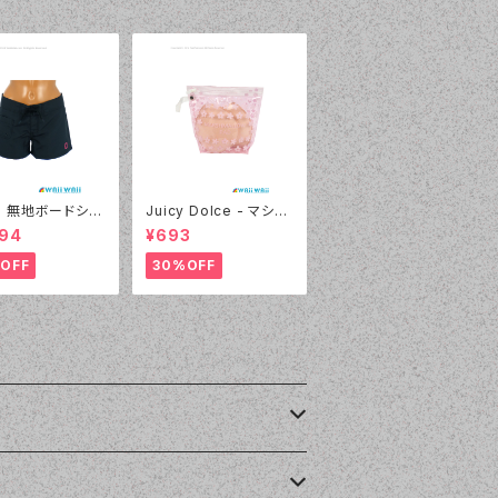
l - 無地ボードショ
Juicy Dolce - マシュ
2430 - 05:ブラ
マロパッド（032 - 40:
894
¥693
イエロー）
OFF
30%OFF