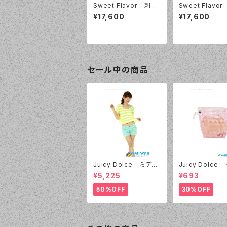
Sweet Flavor - 刺繍
Sweet Flavor
フリルプリントスカート
フリルプリントス
¥17,600
¥17,600
付 3点セット（337020
付 3点セット（33
- 80:ブルー）
- 40:レッド）
セール中の商品
Juicy Dolce - ミディ
Juicy Dolce 
アムドット（4412 - 60:
マロパッド（032 -
¥5,225
¥693
グリーン）
イエロー）
50%OFF
30%OFF