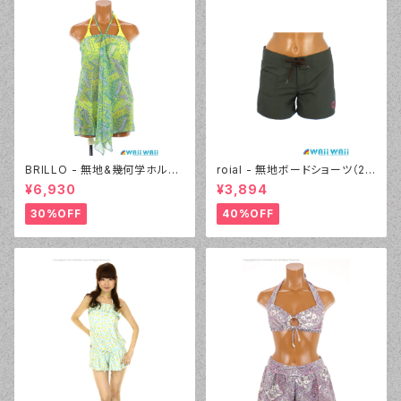
BRILLO - 無地&幾何学ホルタ
roial - 無地ボードショーツ（22
ー 2Wayパレオセット（3313 -
430 - 30:ブラウン）
¥6,930
¥3,894
40:イエロー）
30%OFF
40%OFF