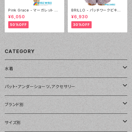
Pink Grace - マーガレット ロ
BRILLO - パッチワークビキニ
ンパース3点セット（4804 - 7
キュロパンセット（3310 - 01:ホ
¥6,050
¥6,930
0:ブルー）
ワイト）
50%OFF
30%OFF
CATEGORY
水着
単品
パット・アンダーショーツ、アクセサリー
ショートパンツ、ボードショーツ
ワンピース・モノキニ
パット
ブランド別
パーカー、ラッシュパーカー
ナチュラルタンキニ
ナチュラルタンキニ
アンダーショーツ
BEACH QUEEN
サイズ別