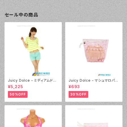
セール中の商品
Juicy Dolce - ミディアムドッ
Juicy Dolce - マシュマロパッ
ト（4412 - 60:グリーン）
ド（032 - 40:イエロー）
¥5,225
¥693
50%OFF
30%OFF