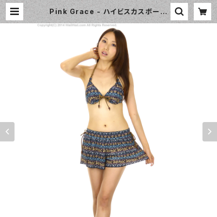
Pink Grace - ハイビスカスボーダ
ービキニ 3点セット（4807 - 75:ネ
イビーブルー） | WaiiWaii Swimw
ear Shop（ワイワイ水着）