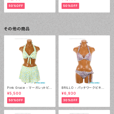
プル）
50%OFF
50%OFF
その他の商品
Pink Grace - マーガレットビキ
BRILLO - パッチワークビキニ
ニ 3点セット（4803 - 70:ブル
（3309 - 01:ホワイト）
¥5,500
¥6,930
ー）
50%OFF
30%OFF