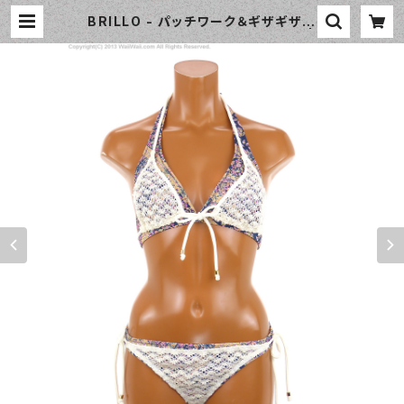
BRILLO - パッチワーク＆ギザギザニ
ット（3305 - 75:ネイビーブルー） |
WaiiWaii Swimwear Shop（ワイ
ワイ水着）