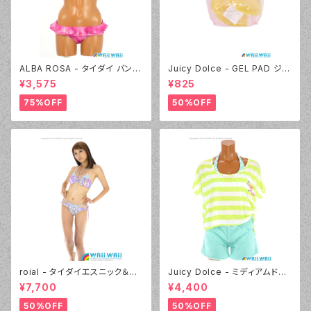
ALBA ROSA - タイダイ バンド
Juicy Dolce - GEL PAD ジェ
ゥ（14407 - 12:ピンク）
ルパッド（030 - 40:イエロー）
¥3,575
¥825
75%OFF
50%OFF
roial - タイダイエスニック＆デ
Juicy Dolce - ミディアムドッ
ニムプリント（24405 - 80:パー
ト（3405 - 60:グリーン）
¥7,700
¥4,400
プル）
50%OFF
50%OFF