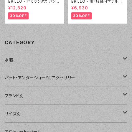
BRILLO - ポカホンタス パンツ
BRILLO - 無地&幾何学ホルタ
セット（4303 - 54:カーキ）
ー 2Wayパレオセット（3313 -
¥12,320
¥6,930
20:オレンジ）
30%OFF
30%OFF
CATEGORY
水着
単品
パット・アンダーショーツ、アクセサリー
ショートパンツ、ボードショーツ
ワンピース・モノキニ
パット
ブランド別
パーカー、ラッシュパーカー
ナチュラルタンキニ
ナチュラルタンキニ
アンダーショーツ
BEACH QUEEN
サイズ別
ラッシュガード、ジャケット
2点セット
アクセサリー
MILSQUR
フリー
アウトレット・セール