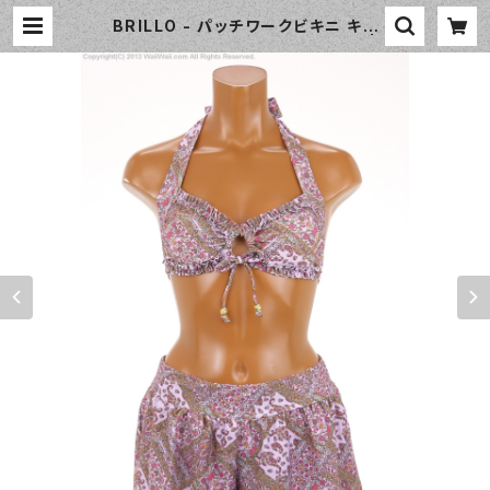
BRILLO - パッチワークビキニ キュ
ロパンセット（3310 - 12:ピンク） |
WaiiWaii Swimwear Shop（ワイ
ワイ水着）