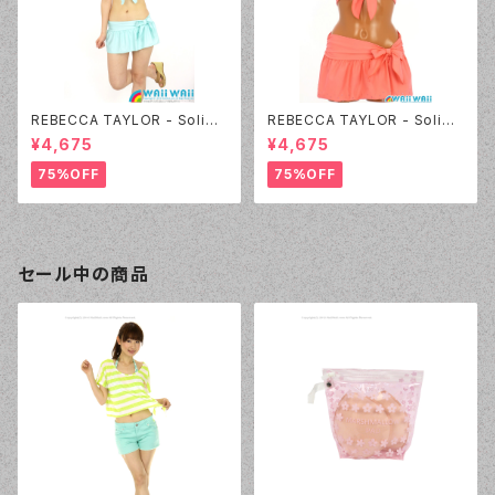
REBECCA TAYLOR - Solid
REBECCA TAYLOR - Solid
Rhinestone（14382 - 60:グ
Rhinestone（14382 - 12:ピン
¥4,675
¥4,675
リーン）
ク）
75%OFF
75%OFF
セール中の商品