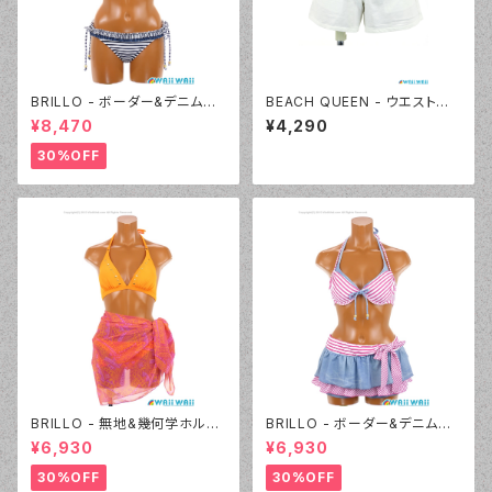
BRILLO - ボーダー&デニムビ
BEACH QUEEN - ウエストシャ
キニ（3311 - 05:ブラック）
ーリングカットデニム（333360
¥8,470
¥4,290
- 09:ホワイト）
30%OFF
BRILLO - 無地&幾何学ホルタ
BRILLO - ボーダー&デニムビ
ー 2Wayパレオセット（3313 -
キニ キュロパンセット（3312 - 1
¥6,930
¥6,930
20:オレンジ）
2:ピンク）
30%OFF
30%OFF