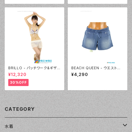
BRILLO - パッチワーク&ギザギ
BEACH QUEEN - ウエストシャ
ザニット キュロパンセット（330
ーリングカットデニム（333360
¥12,320
¥4,290
6 - 75:ネイビーブルー）
- 80:ブルー）
30%OFF
CATEGORY
水着