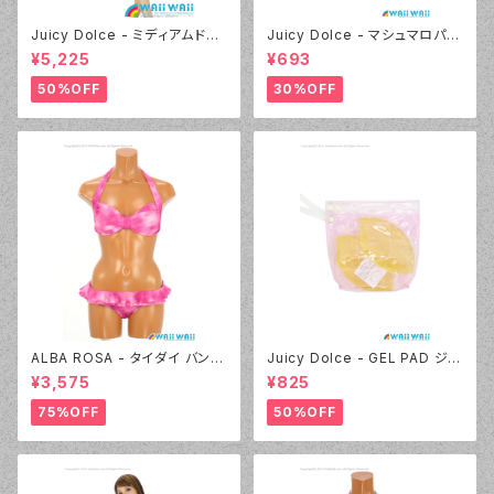
Juicy Dolce - ミディアムドッ
Juicy Dolce - マシュマロパッ
ト（4412 - 60:グリーン）
ド（032 - 40:イエロー）
¥5,225
¥693
50%OFF
30%OFF
ALBA ROSA - タイダイ バンド
Juicy Dolce - GEL PAD ジェ
ゥ（14407 - 12:ピンク）
ルパッド（030 - 40:イエロー）
¥3,575
¥825
75%OFF
50%OFF