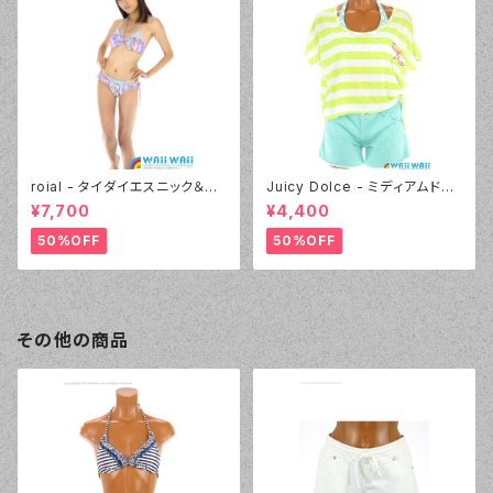
roial - タイダイエスニック＆デ
Juicy Dolce - ミディアムドッ
ニムプリント（24405 - 80:パー
ト（3405 - 60:グリーン）
¥7,700
¥4,400
プル）
50%OFF
50%OFF
その他の商品