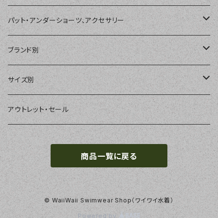
単品
パット・アンダーショーツ、アクセサリー
ショートパンツ、ボードショーツ
ワンピース・モノキニ
パット
ブランド別
パーカー、ラッシュパーカー
ナチュラルタンキニ
ナチュラルタンキニ
アンダーショーツ
BEACH QUEEN
サイズ別
ラッシュガード、ジャケット
2点セット
アクセサリー
MILSQUR
フリー
アウトレット・セール
4点セット
Sweet Flavor
7号
商品一覧に戻る
S
3点セット
LIP SERVICE
9号
M
EMODA
11号
© WaiiWaii Swimwear Shop（ワイワイ水着）
Powered by