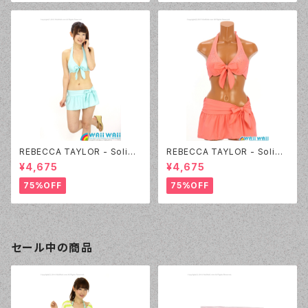
REBECCA TAYLOR - Solid
REBECCA TAYLOR - Solid
Rhinestone（14382 - 60:グ
Rhinestone（14382 - 12:ピン
¥4,675
¥4,675
リーン）
ク）
75%OFF
75%OFF
セール中の商品