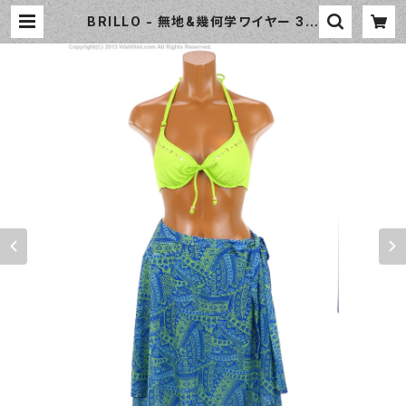
BRILLO - 無地&幾何学ワイヤー 3W
ayパレオセット（3314 - 60:グリー
ン） | WaiiWaii Swimwear Shop
（ワイワイ水着）