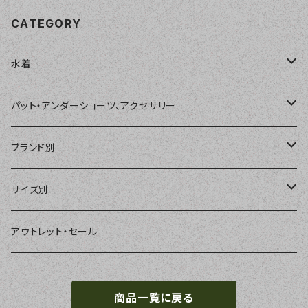
CATEGORY
水着
単品
パット・アンダーショーツ、アクセサリー
ショートパンツ、ボードショーツ
ワンピース・モノキニ
パット
ブランド別
パーカー、ラッシュパーカー
ナチュラルタンキニ
ナチュラルタンキニ
アンダーショーツ
BEACH QUEEN
サイズ別
ラッシュガード、ジャケット
2点セット
アクセサリー
MILSQUR
フリー
アウトレット・セール
4点セット
Sweet Flavor
7号
商品一覧に戻る