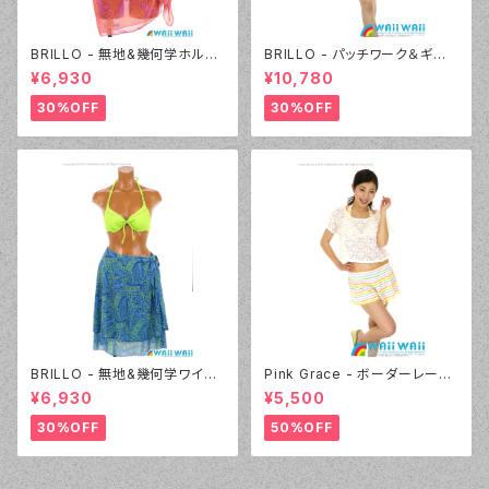
BRILLO - 無地&幾何学ホルタ
BRILLO - パッチワーク＆ギザ
ー 2Wayパレオセット（3313 -
ギザニット（3305 - 01:ホワイ
¥6,930
¥10,780
20:オレンジ）
ト）
30%OFF
30%OFF
BRILLO - 無地&幾何学ワイヤ
Pink Grace - ボーダーレース
ー 3Wayパレオセット（3314 -
フリル 4点セット（4817 - 01:ホ
¥6,930
¥5,500
60:グリーン）
ワイト）
30%OFF
50%OFF