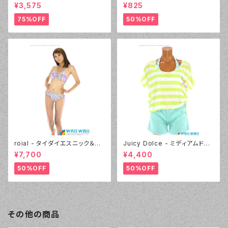
ゥ（14407 - 12:ピンク）
ルパッド（030 - 40:イエロー）
¥3,575
¥825
75%OFF
50%OFF
roial - タイダイエスニック＆デ
Juicy Dolce - ミディアムドッ
ニムプリント（24405 - 80:パー
ト（3405 - 60:グリーン）
¥7,700
¥4,400
プル）
50%OFF
50%OFF
その他の商品