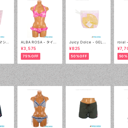
- マシュ
ALBA ROSA - タイダ
Juicy Dolce - GEL P
roia
 40:
イ バンドゥ（14407 - 1
AD ジェルパッド（030
ック＆
¥3,575
¥825
¥7,7
2:ピンク）
- 40:イエロー）
4405
75%OFF
50%OFF
50%