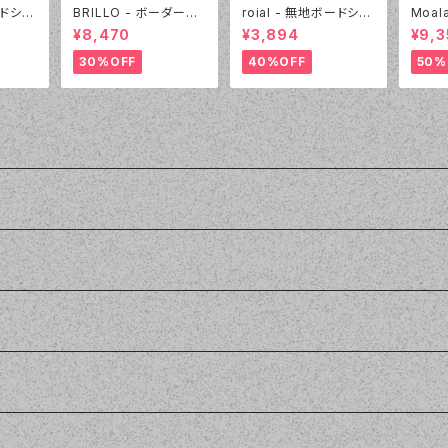
ードショ
BRILLO - ボーダー&
roial - 無地ボードショ
Moal
05:ブラ
デニムビキニ（3311 - 0
ーツ（22430 - 30:ブラ
ニック
¥8,470
¥3,894
¥9,3
5:ブラック）
ウン）
- 01
30%OFF
40%OFF
50%