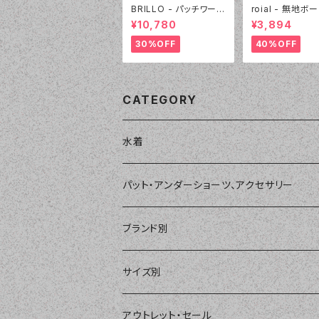
BRILLO - パッチワーク
roial - 無地ボ
＆ギザギザニット（3305
ーツ（22430 - 
¥10,780
¥3,894
- 01:ホワイト）
ック）
30%OFF
40%OFF
CATEGORY
水着
単品
パット・アンダーショーツ、アクセサリー
ショートパンツ、ボードショーツ
ワンピース・モノキニ
パット
ブランド別
パーカー、ラッシュパーカー
ナチュラルタンキニ
ナチュラルタンキニ
アンダーショーツ
BEACH QUEEN
サイズ別
ラッシュガード、ジャケット
2点セット
アクセサリー
MILSQUR
フリー
アウトレット・セール