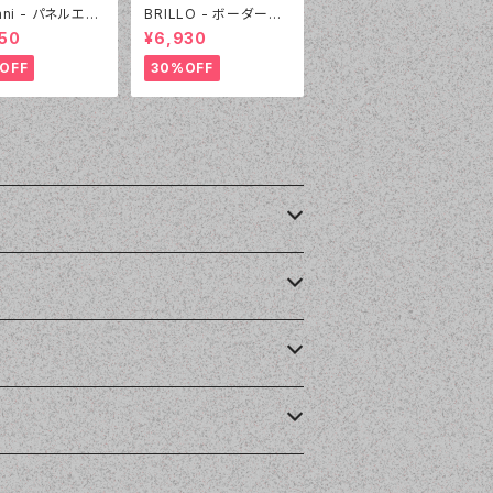
ani - パネルエス
BRILLO - ボーダー&
 4点セット（3605
デニムビキニ キュロパ
50
¥6,930
:ホワイト）
ンセット（3312 - 05:ブ
ラック）
OFF
30%OFF