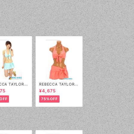
CCA TAYLOR -
REBECCA TAYLOR -
 Rhinestone（1
Solid Rhinestone（1
75
¥4,675
 - 60:グリーン）
4382 - 12:ピンク）
OFF
75%OFF