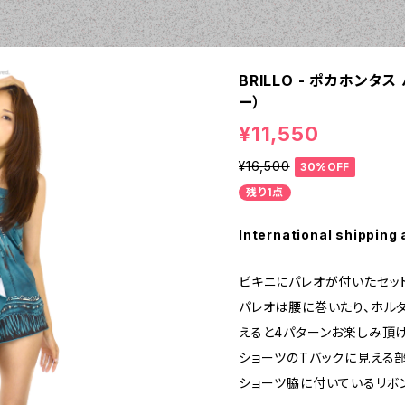
BRILLO - ポカホンタス
ー）
¥11,550
¥16,500
30%OFF
残り1点
International shipping 
ビキニにパレオが付いたセット
パレオは腰に巻いたり、ホル
えると4パターンお楽しみ頂け
ショーツのTバックに見える
ショーツ脇に付いているリボ