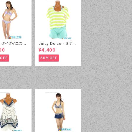
l - タイダイエスニ
Juicy Dolce - ミディ
デニムプリント（2
アムドット（3405 - 60:
00
¥4,400
 - 80:パープル）
グリーン）
OFF
50%OFF