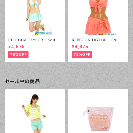
REBECCA TAYLOR - Solid
REBECCA TAYLOR - Solid
Rhinestone（14382 - 60:グ
Rhinestone（14382 - 12:ピン
¥4,675
¥4,675
リーン）
ク）
75%OFF
75%OFF
セール中の商品