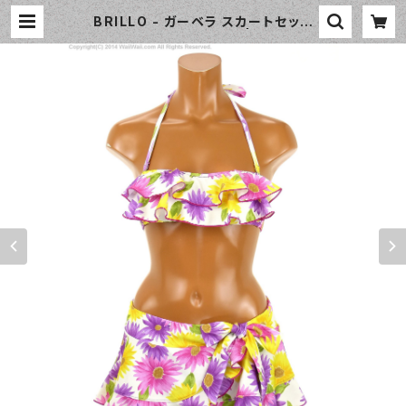
BRILLO - ガーベラ スカートセット
（4323 - 80:パープル） | WaiiWai
i Swimwear Shop（ワイワイ水着）