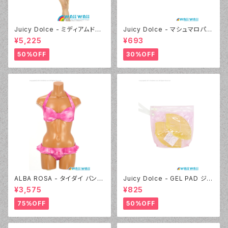
Juicy Dolce - ミディアムドッ
Juicy Dolce - マシュマロパッ
ト（4412 - 60:グリーン）
ド（032 - 40:イエロー）
¥5,225
¥693
50%OFF
30%OFF
ALBA ROSA - タイダイ バンド
Juicy Dolce - GEL PAD ジェ
ゥ（14407 - 12:ピンク）
ルパッド（030 - 40:イエロー）
¥3,575
¥825
75%OFF
50%OFF