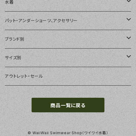
水着
単品
パット・アンダーショーツ、アクセサリー
ショートパンツ、ボードショーツ
ワンピース・モノキニ
パット
ブランド別
パーカー、ラッシュパーカー
ナチュラルタンキニ
ナチュラルタンキニ
アンダーショーツ
BEACH QUEEN
サイズ別
ラッシュガード、ジャケット
2点セット
アクセサリー
MILSQUR
フリー
アウトレット・セール
4点セット
Sweet Flavor
7号
商品一覧に戻る
S
3点セット
LIP SERVICE
9号
M
EMODA
11号
© WaiiWaii Swimwear Shop（ワイワイ水着）