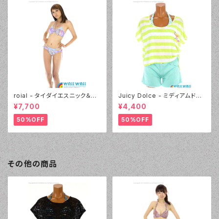
roial - タイダイエスニック＆デ
Juicy Dolce - ミディアムドッ
ニムプリント（24405 - 80:パー
ト（3405 - 60:グリーン）
¥7,700
¥4,400
プル）
50%OFF
50%OFF
その他の商品