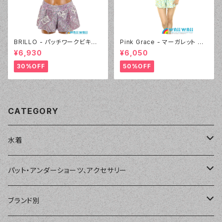
BRILLO - パッチワークビキニ
Pink Grace - マーガレット ロ
キュロパンセット（3310 - 01:ホ
ンパース3点セット（4804 - 7
¥6,930
¥6,050
ワイト）
0:ブルー）
30%OFF
50%OFF
CATEGORY
水着
単品
パット・アンダーショーツ、アクセサリー
ショートパンツ、ボードショーツ
ワンピース・モノキニ
パット
ブランド別