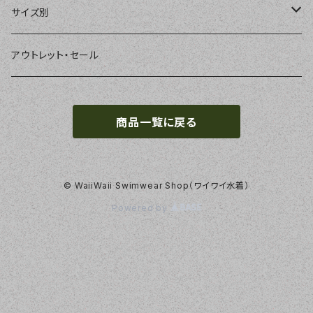
パーカー、ラッシュパーカー
ナチュラルタンキニ
ナチュラルタンキニ
アンダーショーツ
BEACH QUEEN
サイズ別
ラッシュガード、ジャケット
2点セット
アクセサリー
MILSQUR
フリー
アウトレット・セール
4点セット
Sweet Flavor
7号
商品一覧に戻る
S
3点セット
LIP SERVICE
9号
M
EMODA
11号
© WaiiWaii Swimwear Shop（ワイワイ水着）
Powered by
L
Pinky&Dianne
13号
LL
NATURAL BEAUTY
15号
roial