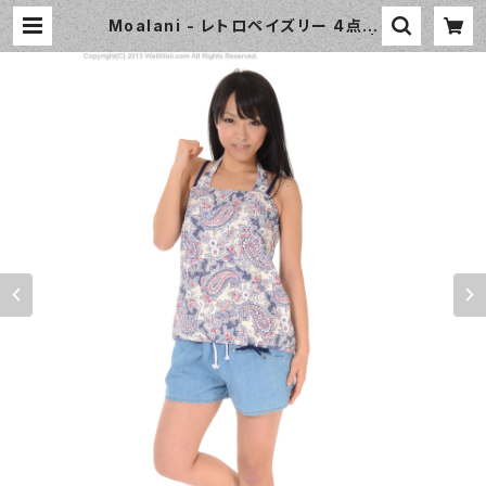
Moalani - レトロペイズリー 4点セ
ット（3601 - 75:ネイビーブルー） |
WaiiWaii Swimwear Shop（ワイ
ワイ水着）