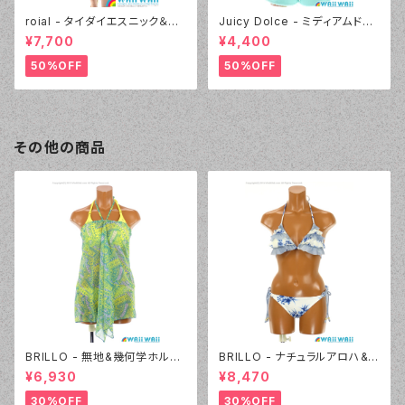
roial - タイダイエスニック＆デ
Juicy Dolce - ミディアムドッ
ニムプリント（24405 - 80:パー
ト（3405 - 60:グリーン）
¥7,700
¥4,400
プル）
50%OFF
50%OFF
その他の商品
BRILLO - 無地&幾何学ホルタ
BRILLO - ナチュラルアロハ&D
ー 2Wayパレオセット（3313 -
ENIM フリル三角ビキニ（4306
¥6,930
¥8,470
40:イエロー）
- 01:ホワイト）
30%OFF
30%OFF