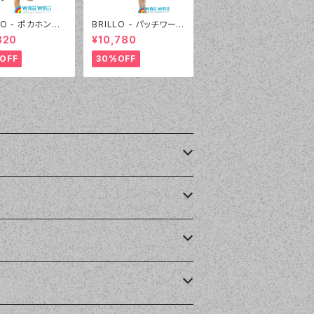
LO - ポカホンタ
BRILLO - パッチワーク
ンツセット（4303
＆ギザギザニット（3305
320
¥10,780
:レッド）
- 01:ホワイト）
OFF
30%OFF