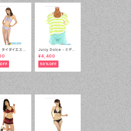
l - タイダイエスニ
Juicy Dolce - ミディ
デニムプリント（2
アムドット（3405 - 60:
00
¥4,400
 - 80:パープル）
グリーン）
OFF
50%OFF