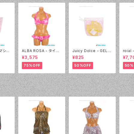
- マシュ
ALBA ROSA - タイダ
Juicy Dolce - GEL P
roia
 40:
イ バンドゥ（14407 - 1
AD ジェルパッド（030
ック＆
¥3,575
¥825
¥7,7
2:ピンク）
- 40:イエロー）
4405
75%OFF
50%OFF
50%