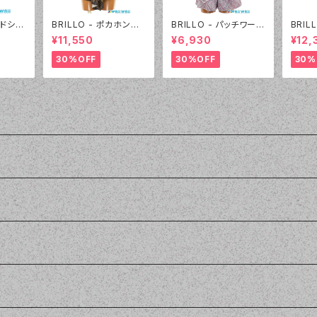
ードショ
BRILLO - ポカホンタ
BRILLO - パッチワーク
BRIL
30:ブラ
ス パレオセット（4302
ビキニ キュロパンセット
ス パ
¥11,550
¥6,930
¥12,
- 54:カーキ）
（3310 - 01:ホワイト）
- 10
30%OFF
30%OFF
30%