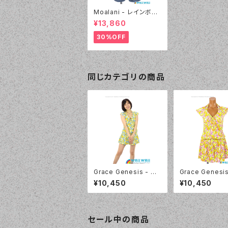
Moalani - レインボー
ボーダー 4点セット（46
¥13,860
15 - 70:ブルー）
30%OFF
同じカテゴリの商品
Grace Genesis - 花
Grace Genesis
柄フレンチスリーブ トリ
柄フレンチスリー
¥10,450
¥10,450
ッキー4点セット（5120
ッキー4点セット（
- 70:ブルー）
- 12:ピンク）
セール中の商品