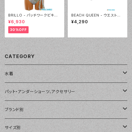
BRILLO - パッチワークビキニ
BEACH QUEEN - ウエストシャ
（3309 - 70:ブルー）
ーリングカットデニム（333360
¥6,930
¥4,290
- 09:ホワイト）
30%OFF
CATEGORY
水着
単品
パット・アンダーショーツ、アクセサリー
ショートパンツ、ボードショーツ
ワンピース・モノキニ
パット
ブランド別
パーカー、ラッシュパーカー
ナチュラルタンキニ
ナチュラルタンキニ
アンダーショーツ
BEACH QUEEN
サイズ別