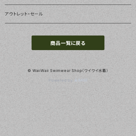
ラッシュガード、ジャケット
2点セット
アクセサリー
MILSQUR
フリー
アウトレット・セール
4点セット
Sweet Flavor
7号
商品一覧に戻る
S
3点セット
LIP SERVICE
9号
M
EMODA
11号
© WaiiWaii Swimwear Shop（ワイワイ水着）
Powered by
L
Pinky&Dianne
13号
LL
NATURAL BEAUTY
15号
roial