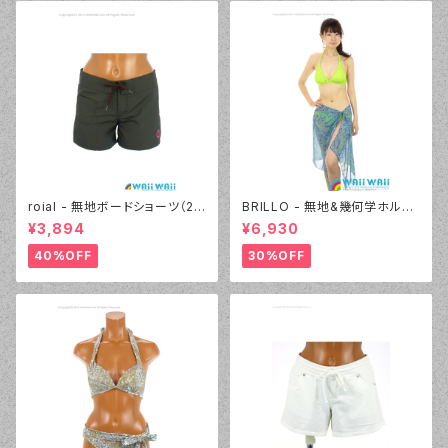
roial - 無地ボードショーツ（22
BRILLO - 無地&幾何学ホルタ
430 - 30:ブラウン）
ー 2Wayパレオセット（3313 -
¥3,894
¥6,930
60:グリーン）
40%OFF
30%OFF