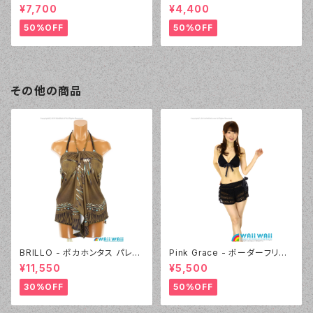
ニムプリント（24405 - 80:パー
ト（3405 - 60:グリーン）
¥7,700
¥4,400
プル）
50%OFF
50%OFF
その他の商品
BRILLO - ポカホンタス パレオ
Pink Grace - ボーダーフリル
セット（4302 - 54:カーキ）
レース 3点セット（4814 - 05:
¥11,550
¥5,500
ブラック）
30%OFF
50%OFF