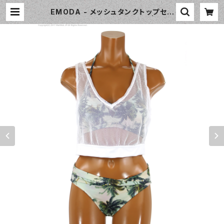
EMODA - メッシュタンクトップセッ
ト（335080 - 70:グリーン） | Waii
Waii Swimwear Shop（ワイワイ
水着）