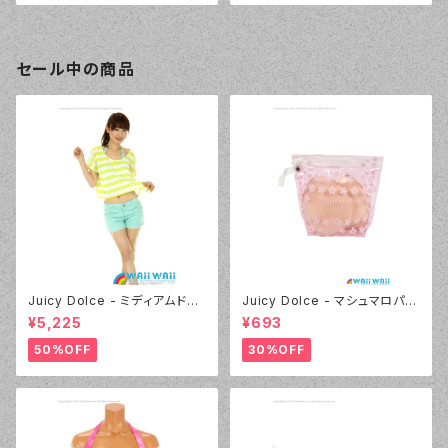
セール中の商品
Juicy Dolce - ミディアムドッ
Juicy Dolce - マシュマロパッ
ト（4412 - 60:グリーン）
ド（032 - 40:イエロー）
¥5,225
¥693
50%OFF
30%OFF