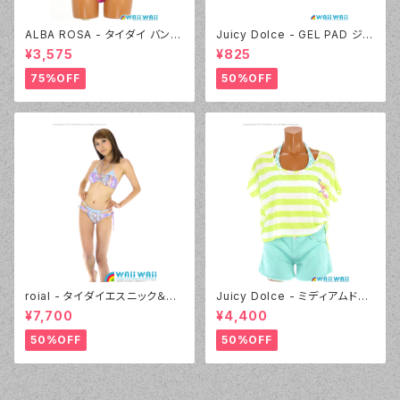
ALBA ROSA - タイダイ バンド
Juicy Dolce - GEL PAD ジェ
ゥ（14407 - 12:ピンク）
ルパッド（030 - 40:イエロー）
¥3,575
¥825
75%OFF
50%OFF
roial - タイダイエスニック＆デ
Juicy Dolce - ミディアムドッ
ニムプリント（24405 - 80:パー
ト（3405 - 60:グリーン）
¥7,700
¥4,400
プル）
50%OFF
50%OFF