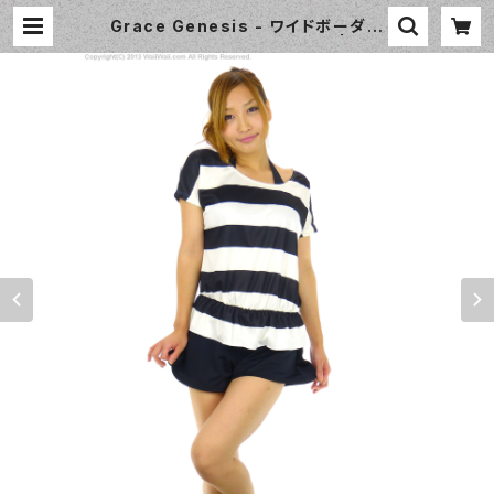
Grace Genesis - ワイドボーダー
（3132 - 75:ネイビーブルー） | Wai
iWaii Swimwear Shop（ワイワイ
水着）