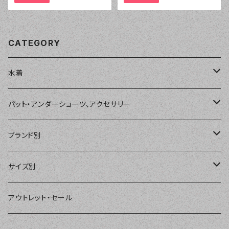
CATEGORY
水着
単品
パット・アンダーショーツ、アクセサリー
ショートパンツ、ボードショーツ
ワンピース・モノキニ
パット
ブランド別
パーカー、ラッシュパーカー
ナチュラルタンキニ
ナチュラルタンキニ
アンダーショーツ
BEACH QUEEN
サイズ別
ラッシュガード、ジャケット
2点セット
アクセサリー
MILSQUR
フリー
アウトレット・セール
4点セット
Sweet Flavor
7号